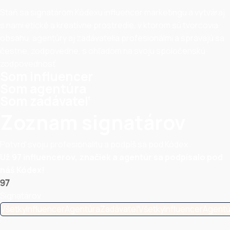
Staň sa signatárom Kódexu influencer marketingu a vytváraj
s nami etické a kreatívne prostredie, v ktorom sú tvorcovia
obsahu, agentúry aj zadávatelia profesionálmi a správajú sa
čestne, zodpovedne, s ohľadom na svoju spoločenskú
zodpovednosť.
Som influencer
Som agentúra
Som zadávateľ
Zoznam signatárov
Potvrď svoju profesionalitu a podpíš sa pod Kódex.
Už 97 influencerov, značiek a agentúr sa podpísalo pod
náš Kódex!
97
Signatárov
VšetkyInfluencerAgentúraZadávateľVšetkyInfluencerAgent