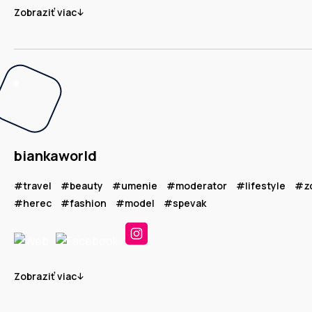
Zobraziť viac
biankaworld
#travel
#beauty
#umenie
#moderator
#lifestyle
#zd
#herec
#fashion
#model
#spevak
Zobraziť viac