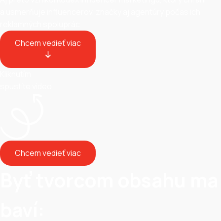
a usmerňuje influencerov, značky aj agentúry počas ich
reklamných spoluprác.
Chcem vedieť viac
Kliknutím
spustíte video
Chcem vedieť viac
Byť tvorcom obsahu ma
baví: