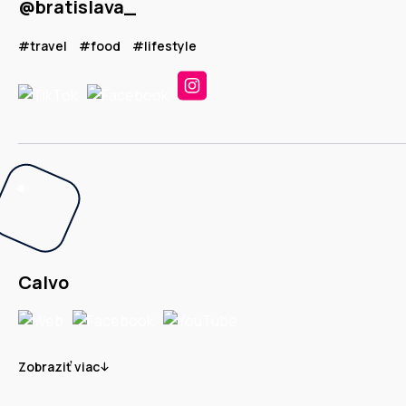
@bratislava_
#travel
#food
#lifestyle
Calvo
Zobraziť viac