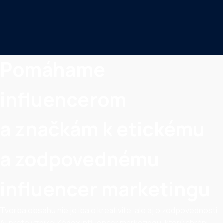
Pomáhame
influencerom
a značkám k etickému
a zodpovednému
influencer marketingu
Tvorba obsahu nie je iba o kreativite, ale aj o zodpovednosti.
Aj preto vznikol Kódex influencer marketingu, ktorý chráni