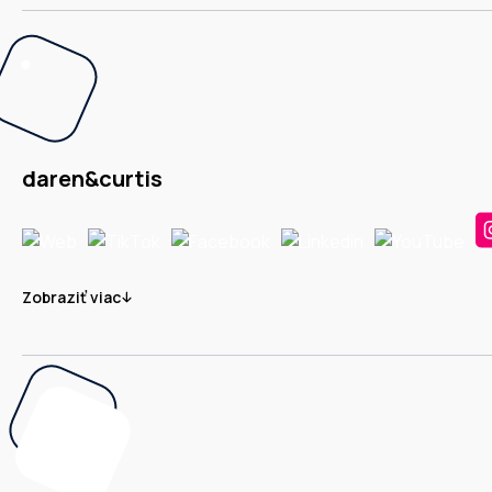
daren&curtis
Zobraziť viac