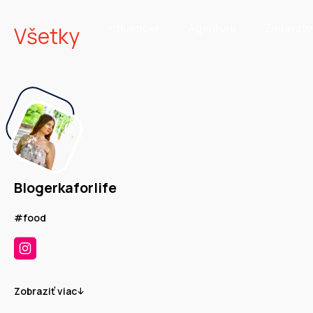
Influencer
Agentúra
Zadávate
Všetky
Blogerkaforlife
#food
Zobraziť viac