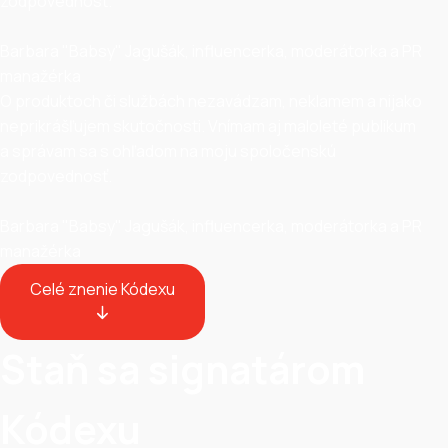
zodpovednosť.
Barbara "Babsy" Jagušák, influencerka, moderátorka a PR
manažérka
O produktoch či službách nezavádzam, neklamem a nijako
neprikrášľujem skutočnosti. Vnímam aj maloleté publikum
a správam sa s ohľadom na moju spoločenskú
zodpovednosť.
Barbara "Babsy" Jagušák, influencerka, moderátorka a PR
manažérka
Celé znenie Kódexu
Staň sa signatárom
Kódexu