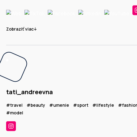
Zobraziť viac
tati_andreevna
#travel
#beauty
#umenie
#sport
#lifestyle
#fashio
#model