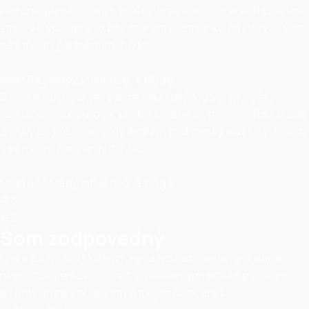
komunikujem na úrovni, profesionálne a otvorene. Na základe
zmluvy o spolupráci vždy dodržím podmienky, na ktorých som
sa s mojimi partnermi dohodol.
Milan Bez Mapy, influencer a bloger
S mojimi obchodnými partnermi aj bežnou verejnosťou
komunikujem na úrovni, profesionálne a otvorene. Na základe
zmluvy o spolupráci vždy dodržím podmienky, na ktorých som
sa s mojimi partnermi dohodol.
Milan Bez Mapy, influencer a bloger
#3
#3
Som zodpovedný
O produktoch či službách nezavádzam, neklamem a nijako
neprikrášľujem skutočnosti. Vnímam aj maloleté publikum
a správam sa s ohľadom na moju spoločenskú