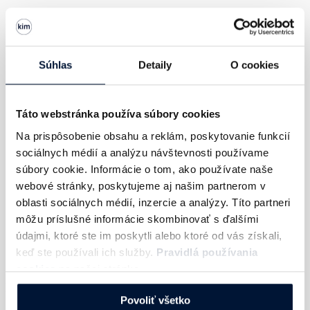
Lucia Ježovičová zo Stratégii v
rozhovore
s Janou
Malaga z agentúry Contedy a Dašou Karpelovou z IAB
Súhlas
Detaily
O cookies
Slovakia hovoria o etike a trendoch v influencer
marketingu. Podcast oK 360 si môžete vypočuť cez
podcastove platformy Apple alebo Spotify.
Táto webstránka používa súbory cookies
Na prispôsobenie obsahu a reklám, poskytovanie funkcií
sociálnych médií a analýzu návštevnosti používame
súbory cookie. Informácie o tom, ako používate naše
webové stránky, poskytujeme aj našim partnerom v
oblasti sociálnych médií, inzercie a analýzy. Títo partneri
môžu príslušné informácie skombinovať s ďalšími
údajmi, ktoré ste im poskytli alebo ktoré od vás získali,
keď ste používali ich služby.
Pravidlá používania
hello world!
cookies
na našej stránke.
Kontaktujte nás
Povoliť všetko