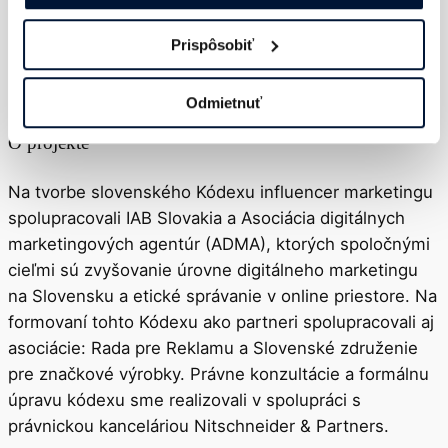
Interactive Advertising Bureau Slovakia
Prispôsobiť
Zochova 754/ 6-8, 811 03
Bratislava
Odmietnuť
O projekte
Na tvorbe slovenského Kódexu influencer marketingu
spolupracovali IAB Slovakia a Asociácia digitálnych
marketingových agentúr (ADMA), ktorých spoločnými
cieľmi sú zvyšovanie úrovne digitálneho marketingu
na Slovensku a etické správanie v online priestore. Na
formovaní tohto Kódexu ako partneri spolupracovali aj
asociácie: Rada pre Reklamu a Slovenské združenie
pre značkové výrobky. Právne konzultácie a formálnu
úpravu kódexu sme realizovali v spolupráci s
právnickou kanceláriou Nitschneider & Partners.