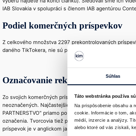
výberu nájdete na konci článku). Sledovali sme ich vi
IAB Slovakia v spolupráci s členom IAB agentúrou Cont
Podiel komerčných príspevkov
Z celkového množstva 2297 prekontrolovaných príspevk
daného TikTokera, nie sú podľa Kódexu považované za ko
Súhlas
Označovanie reklamných spolupr
Táto webstránka používa sú
Zo svojich komerčných príspevkov označilo 58,4 % slo
neoznačených. Najčastejšie používaným označením bolo
Na prispôsobenie obsahu a r
PARTNERSTVO" priamo ponúkaný TikTokom bol použitý l
cookie. Informácie o tom, ak
médií, inzercie a analýzy. Tí
označenia. Tvorcovia tiež používajú označenia ako #bar
alebo ktoré od vás získali, k
príspevok je v anglickom jazyku.