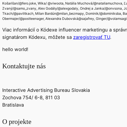
Košarišan/@fero.joke, Wika/ @viwoota, Natália Muchová/@nataliamuchova,
Zvaný/@samo_zvany, Alex Godály/@alexgodaly, Ondrej a Janka/@onvsona, J
Tkach/@pavlitkach, Milan Bardún@milan_bezmapy, Dominik/@dominiksba, Ba
Obermajer/@postteenager, Alexandra Dubovská@sajafrey, Ginger/@volamsagi
Viac informácií o Kódexe influencer marketingu a spr
signatárom Kódexu, môžete sa
zaregistrovať TU
.
hello world!
Kontaktujte nás
Interactive Advertising Bureau Slovakia
Zochova 754/ 6-8, 811 03
Bratislava
O projekte