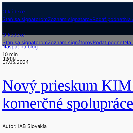
O kódexe
Staň sa signátorom
Zoznam signatárov
Podať podnet
Na 
×
O kódexe
Staň sa signátorom
Zoznam signátorov
Podať podnet
Na 
Naspäť na blog
10 min
menu
07.05.2024
Nový prieskum KIM: 
komerčné spoluprác
Autor: IAB Slovakia