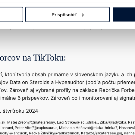
Prispôsobiť
spolupráce. Z našej vzorky 50-tich tvorcov je takýchto 1
entný voči svojim sledovateľom, čo je jedným z cieľov K
orcov na TikToku:
tí, ktorí tvoria obsah primárne v slovenskom jazyku a ic
trojov Data on Steroids a Hypeauditor (podľa počtu priem
ov. Zároveň aj vybrané profily na základe Rebríčka Forbe
nimálne 6 príspevkov. Zároveň boli monitorovaní aj signat
 štvrťroku 2024:
sk, Matej Zrebný/@matejzrebny, Laci Strike/@laci_strike_, Zika/@ladyzika, Ra
barami, Peter Altof/@explosaurus, Michaela Hriňová/@miska_hrinka7, Hasarov
ik/ @jancucik, Radka Žilinčík/@radkazilincik, Katarze/@katarzeee.jpg, Karin