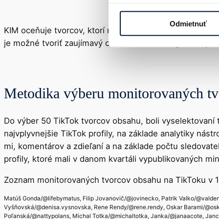
Odmietnuť
KIM oceňuje tvorcov, ktorí majú označené všetky svoje 
je možné tvoriť zaujímavý obsah a zároveň byť transpar
Metodika výberu monitorovaných tv
Do výber 50 TikTok tvorcov obsahu, boli vyselektovaní 
najvplyvnejšie TikTok profily, na základe analytiky nás
mi, komentárov a zdieľaní a na základe počtu sledovateľ
profily, ktoré mali v danom kvartáli vypublikovaných mi
Zoznam monitorovaných tvorcov obsahu na TikToku v 1.
Matúš Gonda/@lifebymatus, Filip Jovanovič/@jovinecko, Patrik Valko/@valden.
Vyšňovská/@denisa.vysnovska, Rene Rendy/@rene.rendy, Oskar Barami/@oski
Poľanská/@nattypolans, Michal Totka/@michaltotka, Janka/@janaacote, Jancuc