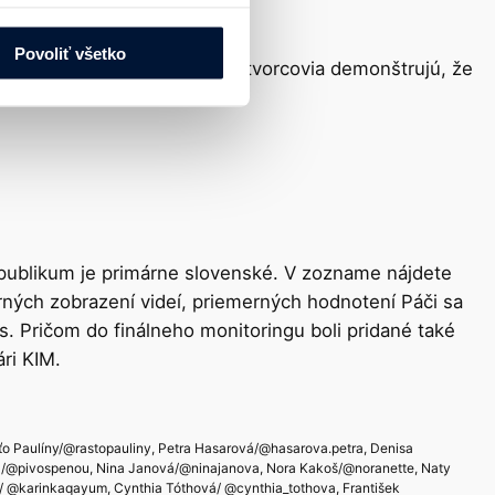
Povoliť všetko
3, čo predstavuje 26 %. Títo tvorcovia demonštrujú, že
ódexu.
h publikum je primárne slovenské. V zozname nájdete
erných zobrazení videí, priemerných hodnotení Páči sa
s. Pričom do finálneho monitoringu boli pridané také
ári KIM.
sťo Paulíny/@rastopauliny, Petra Hasarová/@hasarova.petra, Denisa
á/@pivospenou, Nina Janová/@ninajanova, Nora Kakoš/@noranette, Naty
a/ @karinkaqayum, Cynthia Tóthová/ @cynthia_tothova, František