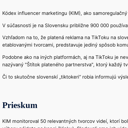
Kódex influencer marketingu (KIM), ako samoregulačný o
V súčasnosti je na Slovensku približne 900 000 používat
Vzhľadom na to, že platená reklama na TikToku na slove
etablovanými tvorcami, predstavuje jediný spôsob kom
Podobne ako na iných platformách, aj na TikToku je ne
nazývaný "Štítok plateného partnerstva", ktorý každý tv
Či to skutočne slovenskí „tiktokeri“ robia informujú v
Prieskum
KIM monitoroval 50 relevantných tvorcov videí, ktorí bo