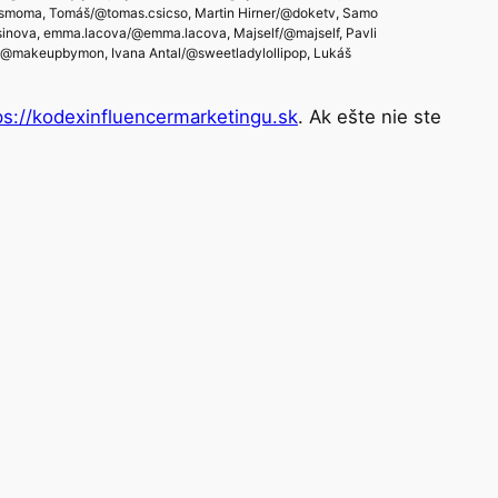
smoma, Tomáš/@tomas.csicso, Martin Hirner/@doketv, Samo
nova, emma.lacova/@emma.lacova, Majself/@majself, Pavli
@makeupbymon, Ivana Antal/@sweetladylollipop, Lukáš
ps://kodexinfluencermarketingu.sk
. Ak ešte nie ste