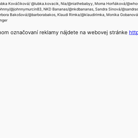
 Ľubka Kováčiková/ @lubka.kovacik, Nia/@niathebabyy, Moma Horňáková/@who
ohnny/@johnnymurcin83, NKD Bananas/@nkdbananas, Sandra Sinová/@sandrasi
rbora Bakošová/@barborabakos, Klaudi Rimka/@klaudirimka, Monika Gobanová
nger
ávnom označovaní reklamy nájdete na webovej stránke
htt