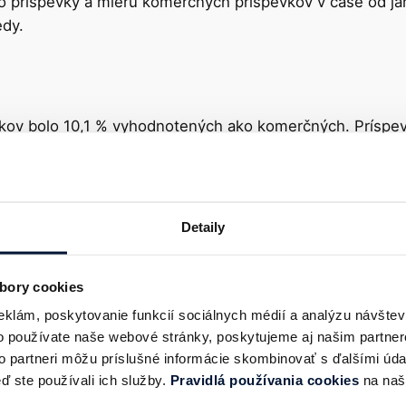
deo príspevky a mieru komerčných príspevkov v čase od j
edy.
ov bolo 10,1 % vyhodnotených ako komerčných. Príspevk
merčné. Signatári KIM, ktorých je 13, mali vyšší podiel
Detaily
ác
bory cookies
venských tvorcov obsahu príspevky na TikToku ako rekl
 #spolupraca, ktoré tvorcovia použili v 64,7 % prípado
eklám, poskytovanie funkcií sociálnych médií a analýzu návšte
en v 30,1 % prípadov z označených príspevkov, hoci Kó
o používate naše webové stránky, poskytujeme aj našim partner
to partneri môžu príslušné informácie skombinovať s ďalšími údaj
ter, #sutaz, #ambasador, #ad, pričom Kódex povoľuje pou
eď ste používali ich služby.
Pravidlá používania cookies
na naš