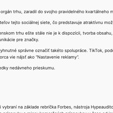
rgán trhu, zaradil do svojho pravidelného kvartálneho m
eľov tejto sociálnej siete, čo predstavuje atraktívnu mož
nskom trhu ešte stále nie je k dispozícii, tvorba obsah
unikácie pre značky.
vyhnutné správne označiť takéto spolupráce. TikTok, pod
orca vie nájsť ako “Nastavenie reklamy”.
ýsledky nedávneho prieskumu.
li vybraní na základe rebríčka Forbes, nástroja Hypeaudit