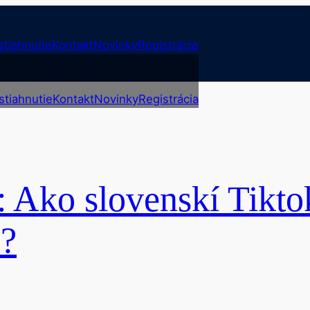
stiahnutie
Kontakt
Novinky
Registrácia
stiahnutie
Kontakt
Novinky
Registrácia
Ako slovenskí Tiktok
e?