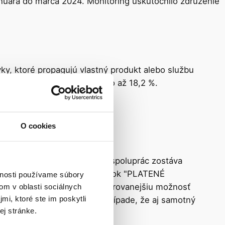
anuára do marca 2024. Monitoring uskutočnilo združenie
y, ktoré propagujú vlastný produkt alebo službu
 komerčných príspevkov, a to až 18,2 %.
O cookies
amu. Avšak 42 % reklamných spoluprác zostáva
v označených príspevkov. Štítok "PLATENÉ
vnosti používame súbory
dex ho považuje za najpreferovanejšiu možnosť
om v oblasti sociálnych
mi, ktoré ste im poskytli
žitie označenia #ad iba v prípade, že aj samotný
ej stránke.